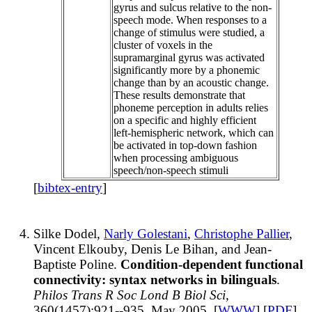
gyrus and sulcus relative to the non-
speech mode. When responses to a
change of stimulus were studied, a
cluster of voxels in the
supramarginal gyrus was activated
significantly more by a phonemic
change than by an acoustic change.
These results demonstrate that
phoneme perception in adults relies
on a specific and highly efficient
left-hemispheric network, which can
be activated in top-down fashion
when processing ambiguous
speech/non-speech stimuli
[
bibtex-entry
]
Silke Dodel,
Narly Golestani
,
Christophe Pallier
,
Vincent Elkouby, Denis Le Bihan, and Jean-
Baptiste Poline.
Condition-dependent functional
connectivity: syntax networks in bilinguals
.
Philos Trans R Soc Lond B Biol Sci
,
360(1457):921--935, May 2005. [
WWW
] [
PDF
]