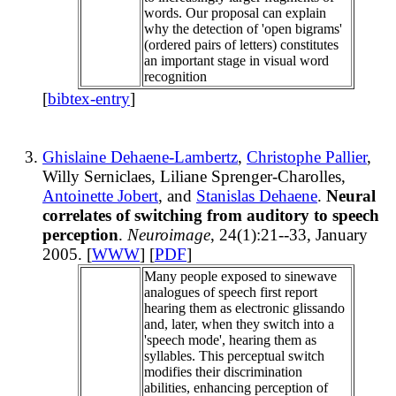
words. Our proposal can explain
why the detection of 'open bigrams'
(ordered pairs of letters) constitutes
an important stage in visual word
recognition
[
bibtex-entry
]
Ghislaine Dehaene-Lambertz
,
Christophe Pallier
,
Willy Serniclaes, Liliane Sprenger-Charolles,
Antoinette Jobert
, and
Stanislas Dehaene
.
Neural
correlates of switching from auditory to speech
perception
.
Neuroimage
, 24(1):21--33, January
2005. [
WWW
] [
PDF
]
Many people exposed to sinewave
analogues of speech first report
hearing them as electronic glissando
and, later, when they switch into a
'speech mode', hearing them as
syllables. This perceptual switch
modifies their discrimination
abilities, enhancing perception of