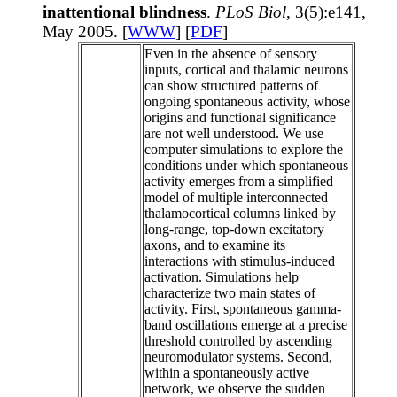
inattentional blindness
.
PLoS Biol
, 3(5):e141,
May 2005. [
WWW
] [
PDF
]
Even in the absence of sensory
inputs, cortical and thalamic neurons
can show structured patterns of
ongoing spontaneous activity, whose
origins and functional significance
are not well understood. We use
computer simulations to explore the
conditions under which spontaneous
activity emerges from a simplified
model of multiple interconnected
thalamocortical columns linked by
long-range, top-down excitatory
axons, and to examine its
interactions with stimulus-induced
activation. Simulations help
characterize two main states of
activity. First, spontaneous gamma-
band oscillations emerge at a precise
threshold controlled by ascending
neuromodulator systems. Second,
within a spontaneously active
network, we observe the sudden