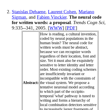
Stanislas Dehaene
,
Laurent Cohen
,
Mariano
Sigman
, and
Fabien Vinckier
.
The neural code
for written words: a proposal
.
Trends Cogn Sci
,
9:335--341, 2005. [
WWW
] [
PDF
]
How is reading, a cultural invention,
coded by neural populations in the
human brain? The neural code for
written words must be abstract,
because we can recognize words
regardless of their location, font and
size. Yet it must also be exquisitely
sensitive to letter identity and letter
order. Most existing coding schemes
are insufficiently invariant or
incompatible with the constraints of
Abstract:
the visual system. We propose a
tentative neuronal model according
to which part of the occipito-
temporal 'what' pathway is tuned to
writing and forms a hierarchy of
local combination detectors sensitive
to increasingly larger fragments of